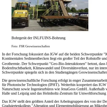
Bohrgerät der INLFUINS-Bohrung
Foto: FSR Geowissenschaften
In der Forschung fokussiert das IGW auf die beiden Schwerpunkte "
Kontinentalen Sedimentbecken liegt ein großer Teil der Rohstoffe un
Geothermie. Der Schwerpunkt "Geo-Bio-Interaktionen" betont, dass 
Bodenfruchtbarkeit, Klimawandel und Diversitätsverlust, nur im inte
Schwerpunkte spiegeln sich in den Studiengängen Geowissenschafte
Die geowissenschaftliche Forschung erfolgt in enger Zusammenarbeit 
für Photonische Technologien (IPHT). Weiterhin kooperiert das IGW
Naturschutz sowie Ingenieurbüros wie JenaGeos GmbH. Außerhalb von 
Halle und Leipzig und das Helmholtz-Zentrum für Umweltforschung
Das IGW stellt den größten Anteil der Arbeitsgruppen des von der 
Graduiertenkollegs "Alteration und Element­mobilisierung an Mikro